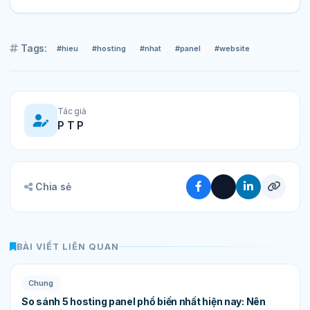
Tags:
#hieu
#hosting
#nhat
#panel
#website
Tác giả
P T P
Chia sẻ
BÀI VIẾT LIÊN QUAN
Chung
So sánh 5 hosting panel phổ biến nhất hiện nay: Nên