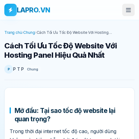
Bỏ qua tới nội dung
Skip to main content
LAPRO.VN
Trang chủ
›
Chung
›
Cách Tối Ưu Tốc Độ Website Với Hosting
Panel Hiệu Quả Nhất
Cách Tối Ưu Tốc Độ Website Với
Hosting Panel Hiệu Quả Nhất
P T P
Chung
P
Mở đầu: Tại sao tốc độ website lại
quan trọng?
Trong thời đại internet tốc độ cao, người dùng