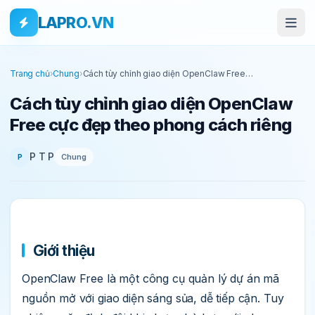
Bỏ qua tới nội dung
Skip to main content
LAPRO.VN
Trang chủ
›
Chung
›
Cách tùy chỉnh giao diện OpenClaw Free
cực đẹp theo phong cách riêng
Cách tùy chỉnh giao diện OpenClaw
Free cực đẹp theo phong cách riêng
P T P
Chung
P
Giới thiệu
OpenClaw Free là một công cụ quản lý dự án mã
nguồn mở với giao diện sáng sủa, dễ tiếp cận. Tuy