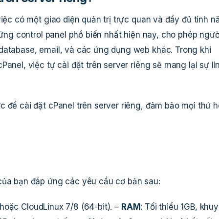
việc có một giao diện quản trị trực quan và đầy đủ tính n
những control panel phổ biến nhất hiện nay, cho phép ngườ
database, email, và các ứng dụng web khác. Trong khi
anel, việc tự cài đặt trên server riêng sẽ mang lại sự li
c để cài đặt cPanel trên server riêng, đảm bảo mọi thứ h
 của bạn đáp ứng các yêu cầu cơ bản sau:
hoặc CloudLinux 7/8 (64-bit). –
RAM
: Tối thiểu 1GB, khu