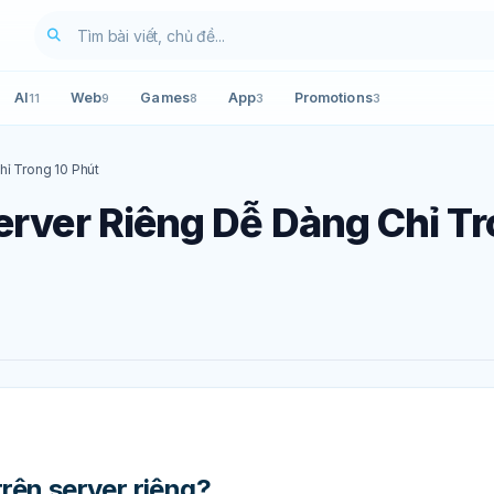
AI
Web
Games
App
Promotions
11
9
8
3
3
hỉ Trong 10 Phút
Server Riêng Dễ Dàng Chỉ T
trên server riêng?