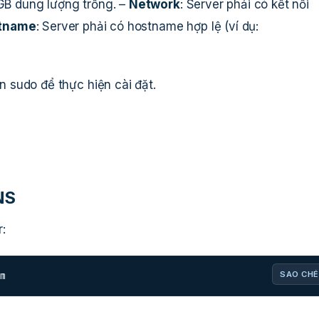
0GB dung lượng trống. –
Network
: Server phải có kết nối
tname
: Server phải có hostname hợp lệ (ví dụ:
 sudo để thực hiện cài đặt.
NS
:
m
SAO CHÉ