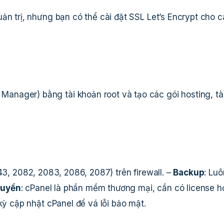
ản trị, nhưng bạn có thể cài đặt SSL Let’s Encrypt cho 
nager) bằng tài khoản root và tạo các gói hosting, tà
43, 2082, 2083, 2086, 2087) trên firewall. –
Backup
: Luô
quyền
: cPanel là phần mềm thương mại, cần có license h
 kỳ cập nhật cPanel để vá lỗi bảo mật.