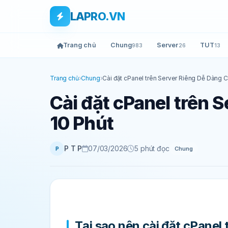
Bỏ qua tới nội dung
Skip to main content
LAPRO.VN
Trang chủ
Chung
Server
TUT
983
26
13
Trang chủ
›
Chung
›
Cài đặt cPanel trên Server Riêng Dễ Dàng C
Cài đặt cPanel trên 
10 Phút
P T P
07/03/2026
5 phút đọc
Chung
P
Tại sao nên cài đặt cPanel 