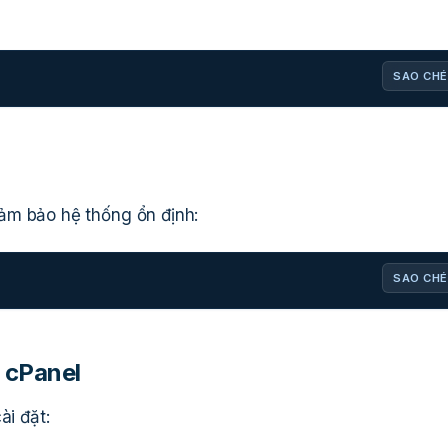
SAO CHÉ
ảm bảo hệ thống ổn định:
SAO CHÉ
t cPanel
ài đặt: