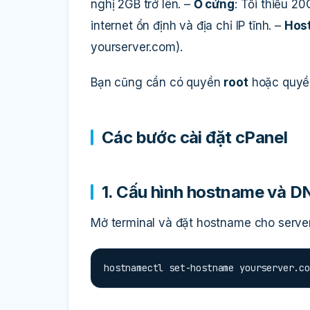
nghị 2GB trở lên. –
Ổ cứng
: Tối thiểu 2
internet ổn định và địa chỉ IP tĩnh. –
Hos
yourserver.com).
Bạn cũng cần có quyền
root
hoặc quyền
Các bước cài đặt cPanel
1. Cấu hình hostname và D
Mở terminal và đặt hostname cho server
hostnamectl set-hostname yourserver.co