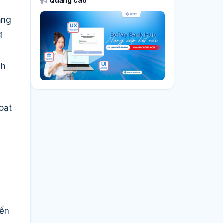
Quảng cáo
ăng
i
nh
oạt
yến