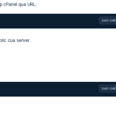
ập cPanel qua URL:
SAO CHÉ
lic của server.
SAO CHÉ