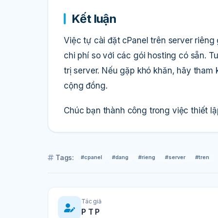
Kết luận
Việc tự cài đặt cPanel trên server riêng
chi phí so với các gói hosting có sẵn. 
trị server. Nếu gặp khó khăn, hãy tham k
cộng đồng.
Chúc bạn thành công trong việc thiết l
Tags:
#cpanel
#dang
#rieng
#server
#tren
Tác giả
P T P