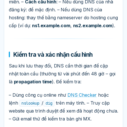
miền. –
Cách cấu hình
: – Nếu dùng DNS của nhà
đăng ký: để mặc định. – Nếu dùng DNS của
hosting: thay thế bằng nameserver do hosting cung
cấp (ví dụ:
ns1.example.com
,
ns2.example.com
).
Kiểm tra và xác nhận cấu hình
Sau khi lưu thay đổi, DNS cần thời gian để cập
nhật toàn cầu (thường từ vài phút đến 48 giờ – gọi
là
propagation time
). Để kiểm tra:
– Dùng công cụ online như
DNS Checker
hoặc
lệnh
/
trên máy tính. – Truy cập
nslookup
dig
website qua trình duyệt để xem đã hoạt động chưa.
– Gửi email thử để kiểm tra bản ghi MX.