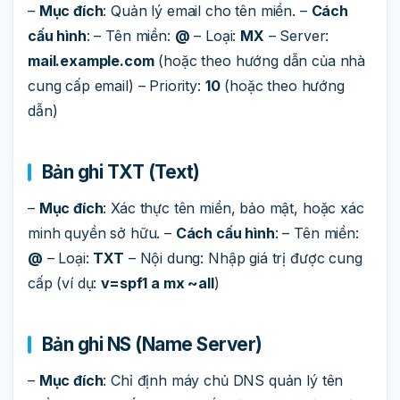
–
Mục đích
: Quản lý email cho tên miền. –
Cách
cấu hình
: – Tên miền:
@
– Loại:
MX
– Server:
mail.example.com
(hoặc theo hướng dẫn của nhà
cung cấp email) – Priority:
10
(hoặc theo hướng
dẫn)
Bản ghi TXT (Text)
–
Mục đích
: Xác thực tên miền, bảo mật, hoặc xác
minh quyền sở hữu. –
Cách cấu hình
: – Tên miền:
@
– Loại:
TXT
– Nội dung: Nhập giá trị được cung
cấp (ví dụ:
v=spf1 a mx ~all
)
Bản ghi NS (Name Server)
–
Mục đích
: Chỉ định máy chủ DNS quản lý tên