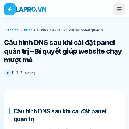
Bỏ qua tới nội dung
Skip to main content
LAPRO.VN
Trang chủ
›
Chung
›
Cấu hình DNS sau khi cài đặt panel quản trị –
Bí quyết giúp website chạy mượt mà
Cấu hình DNS sau khi cài đặt panel
quản trị – Bí quyết giúp website chạy
mượt mà
P T P
Chung
P
Cấu hình DNS sau khi cài đặt panel
quản trị