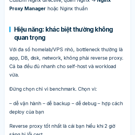
Custom Nginx directive, quen Nginx →
Nginx
Proxy Manager
hoặc Nginx thuần
Hiệu năng: khác biệt thường không
quan trọng
Với đa số homelab/VPS nhỏ, bottleneck thường là
app, DB, disk, network, không phải reverse proxy.
Cả ba đều đủ nhanh cho self-host và workload
vừa.
Đừng chọn chỉ vì benchmark. Chọn vì:
– dễ vận hành – dễ backup – dễ debug – hợp cách
deploy của bạn
Reverse proxy tốt nhất là cái bạn hiểu khi 2 giờ
sáng bị lỗi cert.