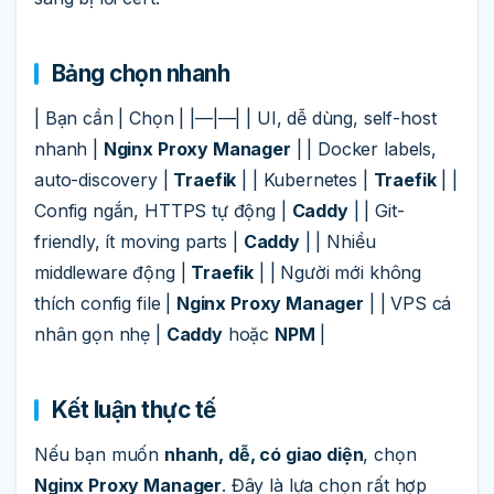
Bảng chọn nhanh
| Bạn cần | Chọn | |—|—| | UI, dễ dùng, self-host
nhanh |
Nginx Proxy Manager
| | Docker labels,
auto-discovery |
Traefik
| | Kubernetes |
Traefik
| |
Config ngắn, HTTPS tự động |
Caddy
| | Git-
friendly, ít moving parts |
Caddy
| | Nhiều
middleware động |
Traefik
| | Người mới không
thích config file |
Nginx Proxy Manager
| | VPS cá
nhân gọn nhẹ |
Caddy
hoặc
NPM
|
Kết luận thực tế
Nếu bạn muốn
nhanh, dễ, có giao diện
, chọn
Nginx Proxy Manager
. Đây là lựa chọn rất hợp