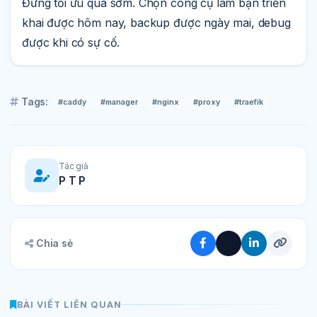
Đừng tối ưu quá sớm. Chọn công cụ làm bạn triển
khai được hôm nay, backup được ngày mai, debug
được khi có sự cố.
Tags:
#caddy
#manager
#nginx
#proxy
#traefik
Tác giả
P T P
Chia sẻ
BÀI VIẾT LIÊN QUAN