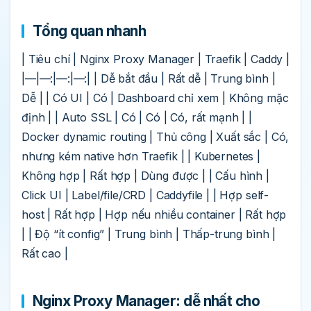
Tổng quan nhanh
| Tiêu chí | Nginx Proxy Manager | Traefik | Caddy |
|—|—:|—:|—:| | Dễ bắt đầu | Rất dễ | Trung bình |
Dễ | | Có UI | Có | Dashboard chỉ xem | Không mặc
định | | Auto SSL | Có | Có | Có, rất mạnh | |
Docker dynamic routing | Thủ công | Xuất sắc | Có,
nhưng kém native hơn Traefik | | Kubernetes |
Không hợp | Rất hợp | Dùng được | | Cấu hình |
Click UI | Label/file/CRD | Caddyfile | | Hợp self-
host | Rất hợp | Hợp nếu nhiều container | Rất hợp
| | Độ “ít config” | Trung bình | Thấp-trung bình |
Rất cao |
Nginx Proxy Manager: dễ nhất cho