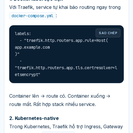
Với Traefik, service tự khai báo routing ngay trong
:
docker-compose.yml
labels:

SAO CHÉP
  - "traefik.http.routers.app.rule=Host(
app.example.com
)"

  - 
"traefik.http.routers.app.tls.certresolver=l
etsencrypt"
Container lên → route có. Container xuống →
route mất. Rất hợp stack nhiều service.
2. Kubernetes-native
Trong Kubernetes, Traefik hỗ trợ Ingress, Gateway