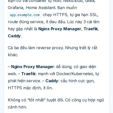
Bạn có vài container tự host: Nextcloud, Gitea,
Grafana, Home Assistant. Bạn muốn
chạy HTTPS, tự gia hạn SSL,
app.example.com
route đúng service, ít đau đầu. Lúc này 3 cái tên
hay gặp nhất là
Nginx Proxy Manager
,
Traefik
,
Caddy
.
Cả ba đều làm reverse proxy. Nhưng triết lý rất
khác:
–
Nginx Proxy Manager
: dễ dùng, có giao diện
web. –
Traefik
: mạnh với Docker/Kubernetes, tự
phát hiện service. –
Caddy
: cấu hình cực gọn,
HTTPS mặc định, ít ồn.
Không có “tốt nhất” tuyệt đối. Có công cụ hợp ngữ
cảnh hơn.