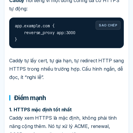
Caddy
nổi tiếng vì một dòng config đã có HTTPS
tự động:
app.example.com {

SAO CHÉP
    reverse_proxy app:3000

}
Caddy tự lấy cert, tự gia hạn, tự redirect HTTP sang
HTTPS trong nhiều trường hợp. Cấu hình ngắn, dễ
đọc, ít “nghi lễ”.
Điểm mạnh
1. HTTPS mặc định tốt nhất
Caddy xem HTTPS là mặc định, không phải tính
năng cộng thêm. Nó tự xử lý ACME, renewal,