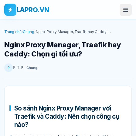
Bỏ qua tới nội dung
Skip to main content
LAPRO.VN
Trang chủ
›
Chung
›
Nginx Proxy Manager, Traefik hay Caddy:
Chọn gì tối ưu?
Nginx Proxy Manager, Traefik hay
Caddy: Chọn gì tối ưu?
P T P
Chung
P
So sánh Nginx Proxy Manager với
Traefik và Caddy: Nên chọn công cụ
nào?