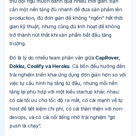
thứ đội ngũ muốn dành quá nhiều thời gian. Bạn
cần một nền tảng đủ nhanh để đưa sản phẩm lên
production, đủ đơn giản để không “ngốn” hết thời
gian kỹ thuật, nhưng cũng đủ linh hoạt để không
trở thành nút thắt khi sản phẩm bắt đầu tăng
trưởng.
Đó là lý do nhiều team phân vân giữa
CapRover,
Dokku, Coolify và Heroku
. Cả bốn đều hướng đến
trải nghiệm triển khai ứng dụng đơn giản hơn so với
việc tự cấu hình hạ tầng từ đầu, nhưng mỗi nền
tảng lại phù hợp với một kiểu startup khác nhau:
có cái tối ưu cho tốc độ ra mắt, có cái mạnh về tự
host để tiết kiệm chi phí, có cái thân thiện với non-
devops, và có cái nổi tiếng nhờ trải nghiệm “git
push là chạy”.