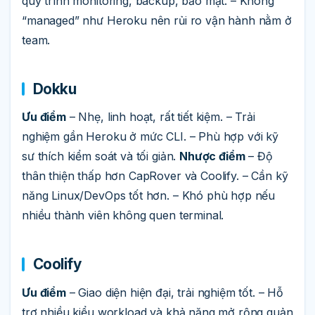
quy trình monitoring, backup, bảo mật. – Không
“managed” như Heroku nên rủi ro vận hành nằm ở
team.
Dokku
Ưu điểm
– Nhẹ, linh hoạt, rất tiết kiệm. – Trải
nghiệm gần Heroku ở mức CLI. – Phù hợp với kỹ
sư thích kiểm soát và tối giản.
Nhược điểm
– Độ
thân thiện thấp hơn CapRover và Coolify. – Cần kỹ
năng Linux/DevOps tốt hơn. – Khó phù hợp nếu
nhiều thành viên không quen terminal.
Coolify
Ưu điểm
– Giao diện hiện đại, trải nghiệm tốt. – Hỗ
trợ nhiều kiểu workload và khả năng mở rộng quản