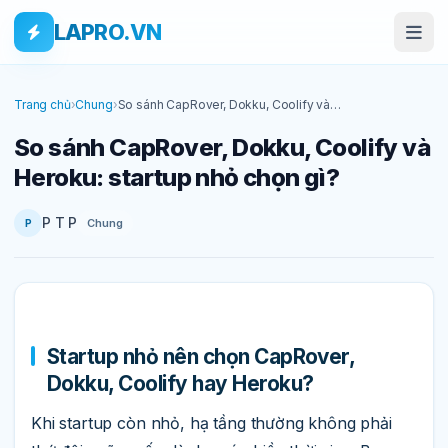
Bỏ qua tới nội dung
Skip to main content
LAPRO.VN
Trang chủ
›
Chung
›
So sánh CapRover, Dokku, Coolify và
Heroku: startup nhỏ chọn gì?
So sánh CapRover, Dokku, Coolify và
Heroku: startup nhỏ chọn gì?
P T P
Chung
P
Startup nhỏ nên chọn CapRover,
Dokku, Coolify hay Heroku?
Khi startup còn nhỏ, hạ tầng thường không phải