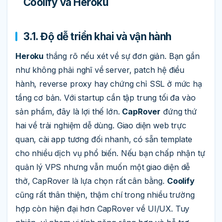
Coolify và Heroku
3.1. Độ dễ triển khai và vận hành
Heroku
thắng rõ nếu xét về sự đơn giản. Bạn gần
như không phải nghĩ về server, patch hệ điều
hành, reverse proxy hay chứng chỉ SSL ở mức hạ
tầng cơ bản. Với startup cần tập trung tối đa vào
sản phẩm, đây là lợi thế lớn.
CapRover
đứng thứ
hai về trải nghiệm dễ dùng. Giao diện web trực
quan, cài app tương đối nhanh, có sẵn template
cho nhiều dịch vụ phổ biến. Nếu bạn chấp nhận tự
quản lý VPS nhưng vẫn muốn một giao diện dễ
thở, CapRover là lựa chọn rất cân bằng.
Coolify
cũng rất thân thiện, thậm chí trong nhiều trường
hợp còn hiện đại hơn CapRover về UI/UX. Tuy