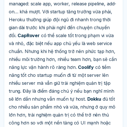
managed: scale app, worker, release pipeline, add-
on… khá mượt. Với startup tăng trưởng vừa phải,
Heroku thường giúp đội ngũ đi nhanh trong thời
gian dài trước khi phải nghĩ đến chuyện chuyển
đổi.
CapRover
có thể scale tốt trong phạm vi vừa
và nhỏ, đặc biệt nếu app chủ yếu là web service
chuẩn. Nhưng khi hệ thống trở nên phức tạp hơn,
nhiều môi trường hơn, nhiều team hơn, bạn sẽ cần
năng lực vận hành rõ ràng hơn.
Coolify
có tiềm
năng tốt cho startup muốn đi từ một server lên
nhiều server mà vẫn giữ trải nghiệm quản trị tập
trung. Đây là điểm đáng chú ý nếu bạn nghĩ mình
sẽ lớn dần nhưng vẫn muốn tự host.
Dokku
đủ tốt
cho nhiều sản phẩm nhỏ và vừa, nhưng ở quy mô
lớn hơn, trải nghiệm quản trị có thể trở nên thủ
công hơn so với một nền tảng có UI mạnh hoặc