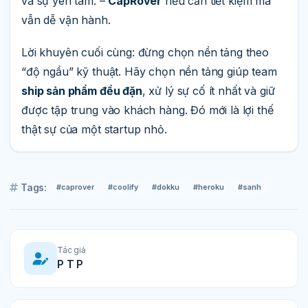
và sự yên tâm. –
CapRover
nếu cần tiết kiệm mà
vẫn dễ vận hành.
Lời khuyên cuối cùng: đừng chọn nền tảng theo
“độ ngầu” kỹ thuật. Hãy chọn nền tảng giúp team
ship sản phẩm đều đặn
, xử lý sự cố ít nhất và giữ
được tập trung vào khách hàng. Đó mới là lợi thế
thật sự của một startup nhỏ.
Tags:
#caprover
#coolify
#dokku
#heroku
#sanh
Tác giả
P T P