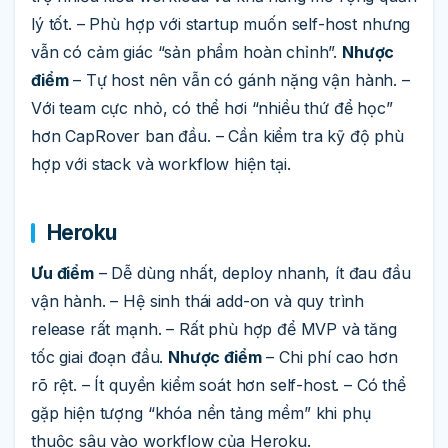
lý tốt. – Phù hợp với startup muốn self-host nhưng
vẫn có cảm giác “sản phẩm hoàn chỉnh”.
Nhược
điểm
– Tự host nên vẫn có gánh nặng vận hành. –
Với team cực nhỏ, có thể hơi “nhiều thứ để học”
hơn CapRover ban đầu. – Cần kiểm tra kỹ độ phù
hợp với stack và workflow hiện tại.
Heroku
Ưu điểm
– Dễ dùng nhất, deploy nhanh, ít đau đầu
vận hành. – Hệ sinh thái add-on và quy trình
release rất mạnh. – Rất phù hợp để MVP và tăng
tốc giai đoạn đầu.
Nhược điểm
– Chi phí cao hơn
rõ rệt. – Ít quyền kiểm soát hơn self-host. – Có thể
gặp hiện tượng “khóa nền tảng mềm” khi phụ
thuộc sâu vào workflow của Heroku.