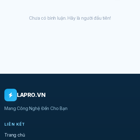
Chưa có bình luận. Hãy là người đầu tiên!
LAPRO.VN
Mang Công Nghệ Đến Cho Bạn
LIÊN KẾT
Trang chủ