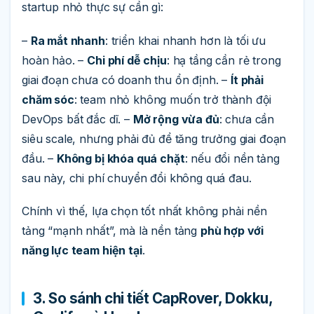
startup nhỏ thực sự cần gì:
–
Ra mắt nhanh
: triển khai nhanh hơn là tối ưu
hoàn hảo. –
Chi phí dễ chịu
: hạ tầng cần rẻ trong
giai đoạn chưa có doanh thu ổn định. –
Ít phải
chăm sóc
: team nhỏ không muốn trở thành đội
DevOps bất đắc dĩ. –
Mở rộng vừa đủ
: chưa cần
siêu scale, nhưng phải đủ để tăng trưởng giai đoạn
đầu. –
Không bị khóa quá chặt
: nếu đổi nền tảng
sau này, chi phí chuyển đổi không quá đau.
Chính vì thế, lựa chọn tốt nhất không phải nền
tảng “mạnh nhất”, mà là nền tảng
phù hợp với
năng lực team hiện tại
.
3. So sánh chi tiết CapRover, Dokku,