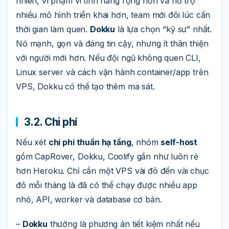
nhiên, vì phạm vi tính năng rộng hơn và hỗ trợ
nhiều mô hình triển khai hơn, team mới đôi lúc cần
thời gian làm quen.
Dokku
là lựa chọn “kỹ sư” nhất.
Nó mạnh, gọn và đáng tin cậy, nhưng ít thân thiện
với người mới hơn. Nếu đội ngũ không quen CLI,
Linux server và cách vận hành container/app trên
VPS, Dokku có thể tạo thêm ma sát.
3.2. Chi phí
Nếu xét
chi phí thuần hạ tầng
, nhóm
self-host
gồm CapRover, Dokku, Coolify gần như luôn rẻ
hơn Heroku. Chỉ cần một VPS vài đô đến vài chục
đô mỗi tháng là đã có thể chạy được nhiều app
nhỏ, API, worker và database cơ bản.
–
Dokku
thường là phương án tiết kiệm nhất nếu