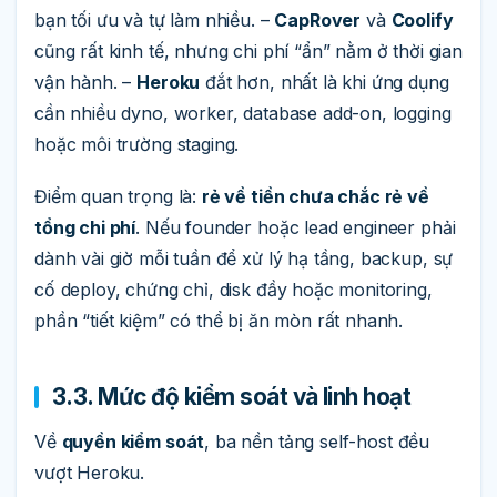
bạn tối ưu và tự làm nhiều. –
CapRover
và
Coolify
cũng rất kinh tế, nhưng chi phí “ẩn” nằm ở thời gian
vận hành. –
Heroku
đắt hơn, nhất là khi ứng dụng
cần nhiều dyno, worker, database add-on, logging
hoặc môi trường staging.
Điểm quan trọng là:
rẻ về tiền chưa chắc rẻ về
tổng chi phí
. Nếu founder hoặc lead engineer phải
dành vài giờ mỗi tuần để xử lý hạ tầng, backup, sự
cố deploy, chứng chỉ, disk đầy hoặc monitoring,
phần “tiết kiệm” có thể bị ăn mòn rất nhanh.
3.3. Mức độ kiểm soát và linh hoạt
Về
quyền kiểm soát
, ba nền tảng self-host đều
vượt Heroku.