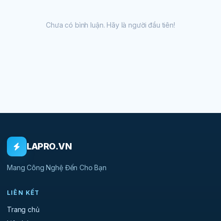
Chưa có bình luận. Hãy là người đầu tiên!
LAPRO.VN
Mang Công Nghệ Đến Cho Bạn
LIÊN KẾT
Trang chủ