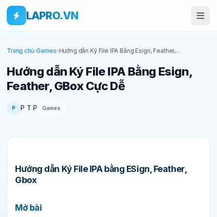
Bỏ qua tới nội dung
Skip to main content
LAPRO.VN
Trang chủ
›
Games
›
Hướng dẫn Ký File IPA Bằng Esign, Feather,
GBox Cực Dễ
Hướng dẫn Ký File IPA Bằng Esign,
Feather, GBox Cực Dễ
P T P
Games
P
Hướng dẫn Ký File IPA bằng ESign, Feather,
Gbox
Mở bài