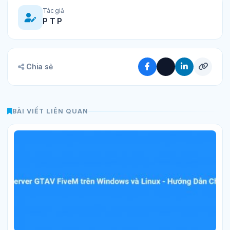
Tác giả
P T P
Chia sẻ
BÀI VIẾT LIÊN QUAN