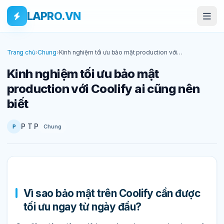
Bỏ qua tới nội dung
Skip to main content
LAPRO.VN
Trang chủ
›
Chung
›
Kinh nghiệm tối ưu bảo mật production với
Coolify ai cũng nên biết
Kinh nghiệm tối ưu bảo mật
production với Coolify ai cũng nên
biết
P T P
Chung
P
Vì sao bảo mật trên Coolify cần được
tối ưu ngay từ ngày đầu?