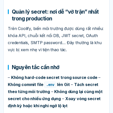
Quản lý secret: nơi dễ “vỡ trận” nhất
trong production
Trên Coolify, biến môi trường được dùng rất nhiều:
khóa API, chuỗi kết nối DB, JWT secret, OAuth
credentials, SMTP password… Đây thường là khu
vực bị xem nhẹ vì tiện thao tác.
Nguyên tắc cần nhớ
–
Không hard-code secret trong source code
–
Không commit file
lên Git
–
Tách secret
.env
theo từng môi trường
–
Không dùng lại cùng một
secret cho nhiều ứng dụng
–
Xoay vòng secret
định kỳ hoặc khi nghi ngờ lộ lọt