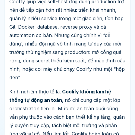
Coolify giúp việc self-host ứng dụng production trở
nên dễ tiếp cận hơn rất nhiều: triển khai nhanh,
quản lý nhiều service trong một giao diện, tích hợp
Git, Docker, database, reverse proxy và cả
automation cơ bản. Nhưng cũng chính vì “dễ
dùng”, nhiều đội ngũ vô tình mang tư duy của môi
trường thử nghiệm sang production: mở cổng quá
rộng, dùng secret thiếu kiểm soát, để mặc định cấu
hình, hoặc coi máy chủ chạy Coolify như một “hộp
đen”.
Kinh nghiệm thực tế là:
Coolify không làm hệ
thống tự động an toàn
, nó chỉ cung cấp một lớp
orchestration tiện lợi. Mức độ an toàn cuối cùng
vẫn phụ thuộc vào cách bạn thiết kế hạ tầng, quản
lý quyền truy cập, tách biệt môi trường và phản
ứng với sự cố. Nếu làm tốt, Coolify hoàn toàn có