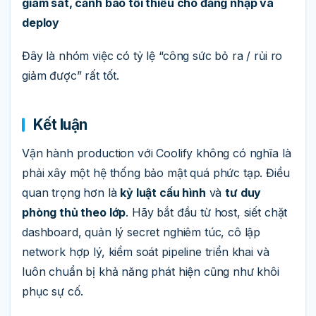
giám sát, cảnh báo tối thiểu cho đăng nhập và
deploy
Đây là nhóm việc có tỷ lệ “công sức bỏ ra / rủi ro
giảm được” rất tốt.
Kết luận
Vận hành production với Coolify không có nghĩa là
phải xây một hệ thống bảo mật quá phức tạp. Điều
quan trọng hơn là
kỷ luật cấu hình
và
tư duy
phòng thủ theo lớp
. Hãy bắt đầu từ host, siết chặt
dashboard, quản lý secret nghiêm túc, cô lập
network hợp lý, kiểm soát pipeline triển khai và
luôn chuẩn bị khả năng phát hiện cũng như khôi
phục sự cố.