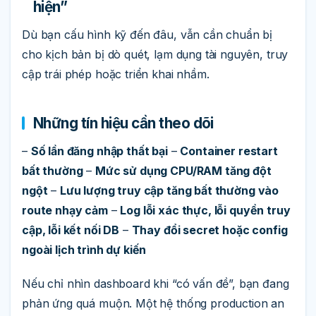
hiện”
Dù bạn cấu hình kỹ đến đâu, vẫn cần chuẩn bị
cho kịch bản bị dò quét, lạm dụng tài nguyên, truy
cập trái phép hoặc triển khai nhầm.
Những tín hiệu cần theo dõi
–
Số lần đăng nhập thất bại
–
Container restart
bất thường
–
Mức sử dụng CPU/RAM tăng đột
ngột
–
Lưu lượng truy cập tăng bất thường vào
route nhạy cảm
–
Log lỗi xác thực, lỗi quyền truy
cập, lỗi kết nối DB
–
Thay đổi secret hoặc config
ngoài lịch trình dự kiến
Nếu chỉ nhìn dashboard khi “có vấn đề”, bạn đang
phản ứng quá muộn. Một hệ thống production an