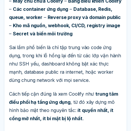
–
Máy chủ chứa Coolify
–
Bảng điều khiển Coolify
–
Các container ứng dụng
–
Database, Redis,
queue, worker
–
Reverse proxy và domain public
–
Kho mã nguồn, webhook, CI/CD, registry image
–
Secret và biến môi trường
Sai lầm phổ biến là chỉ tập trung vào code ứng
dụng, trong khi lỗ hổng lại đến từ các lớp vận hành
như SSH yếu, dashboard không bật xác thực
mạnh, database public ra internet, hoặc worker
dùng chung network với mọi service.
Cách tiếp cận đúng là xem Coolify như
trung tâm
điều phối hạ tầng ứng dụng
, từ đó xây dựng mô
hình bảo mật theo nguyên tắc:
ít quyền nhất, ít
cổng mở nhất, ít bí mật bị lộ nhất
.