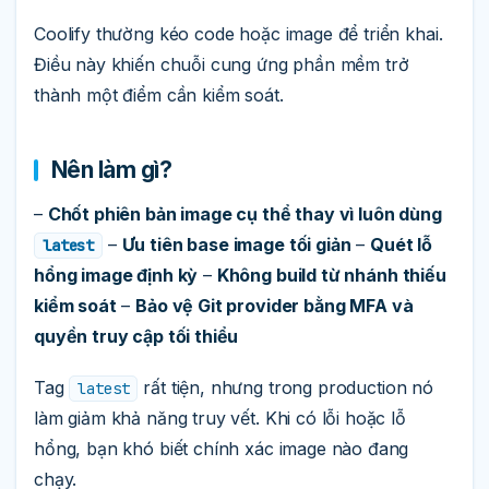
Coolify thường kéo code hoặc image để triển khai.
Điều này khiến chuỗi cung ứng phần mềm trở
thành một điểm cần kiểm soát.
Nên làm gì?
–
Chốt phiên bản image cụ thể thay vì luôn dùng
–
Ưu tiên base image tối giản
–
Quét lỗ
latest
hổng image định kỳ
–
Không build từ nhánh thiếu
kiểm soát
–
Bảo vệ Git provider bằng MFA và
quyền truy cập tối thiểu
Tag
rất tiện, nhưng trong production nó
latest
làm giảm khả năng truy vết. Khi có lỗi hoặc lỗ
hổng, bạn khó biết chính xác image nào đang
chạy.