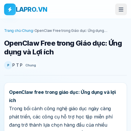
Bỏ qua tới nội dung
Skip to main content
LAPRO.VN
Trang chủ
›
Chung
›
OpenClaw Free trong Giáo dục: Ứng dụng
và Lợi ích
OpenClaw Free trong Giáo dục: Ứng
dụng và Lợi ích
P T P
Chung
P
OpenClaw free trong giáo dục: Ứng dụng và lợi
ích
Trong bối cảnh công nghệ giáo dục ngày càng
phát triển, các công cụ hỗ trợ học tập miễn phí
đang trở thành lựa chọn hàng đầu của nhiều