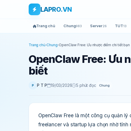
Bỏ qua tới nội dung
Skip to main content
LAPRO.VN
Trang chủ
Chung
Server
TUT
983
26
13
Trang chủ
›
Chung
›
OpenClaw Free: Ưu nhược điểm chi tiết bạn 
OpenClaw Free: Ưu n
biết
P T P
19/03/2026
5 phút đọc
Chung
P
OpenClaw Free là một công cụ quản lý
freelancer và startup lựa chọn nhờ tính 