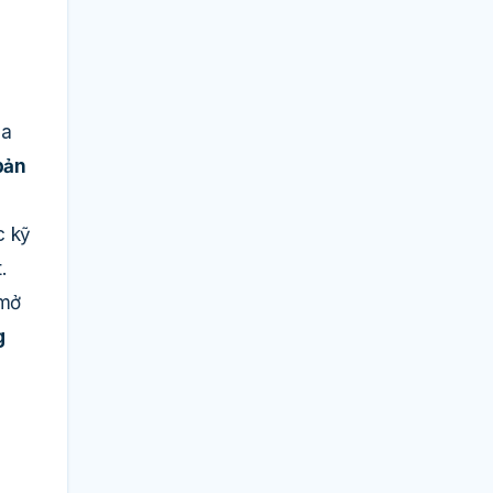
ua
bản
c kỹ
.
 mở
g