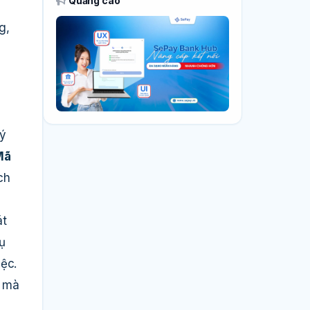
Quảng cáo
g,
ký
Mã
ch
át
ụ
iệc.
c mà