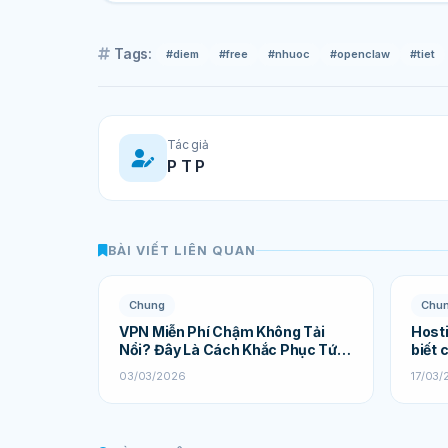
Tags:
#diem
#free
#nhuoc
#openclaw
#tiet
Tác giả
P T P
BÀI VIẾT LIÊN QUAN
Chung
Chu
VPN Miễn Phí Chậm Không Tải
Hosti
Nổi? Đây Là Cách Khắc Phục Tức
biết 
Thì
03/03/2026
17/03/