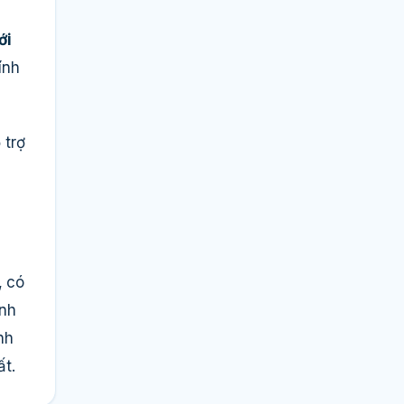
ới
ính
 trợ
, có
ính
nh
ất.