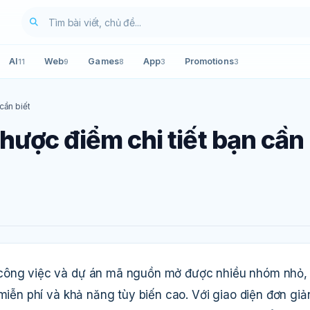
AI
Web
Games
App
Promotions
11
9
8
3
3
cần biết
hược điểm chi tiết bạn cần
 công việc và dự án mã nguồn mở được nhiều nhóm nhỏ,
miễn phí và khả năng tùy biến cao. Với giao diện đơn giả