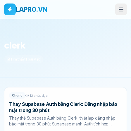
Bỏ qua tới nội dung
Skip to main content
LAPRO.VN
THẺ
clerk
Tìm thấy 1 bài viết
Chung
12 phút đọc
Thay Supabase Auth bằng Clerk: Đăng nhập bảo
mật trong 30 phút
Thay thế Supabase Auth bằng Clerk: thiết lập đăng nhập
bảo mật trong 30 phút Supabase mạnh. Auth tích hợp
nhanh. Nhưng khi sản phẩm...