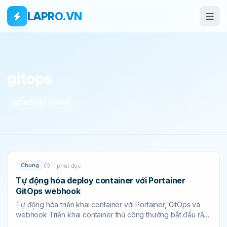
Bỏ qua tới nội dung
Skip to main content
LAPRO.VN
THẺ
gitops
Tìm thấy 1 bài viết
Chung
11 phút đọc
Tự động hóa deploy container với Portainer
GitOps webhook
Tự động hóa triển khai container với Portainer, GitOps và
webhook Triển khai container thủ công thường bắt đầu rất
đơn giản: SSH vào server,...