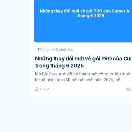
Chung
8 phút đọc
Những thay đổi mới về gói PRO của Cur
trong tháng 6 2025
Mở bài Cursor AI đã trở thành một công cụ lập trình
trí tuệ nhân tạo (AI) nổi bật nhất năm 2025, hỗ...
P T P
26