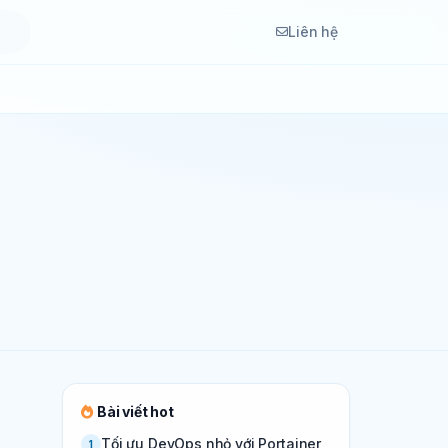
Liên hệ
Bài viết hot
Tối ưu DevOps nhỏ với Portainer,
1