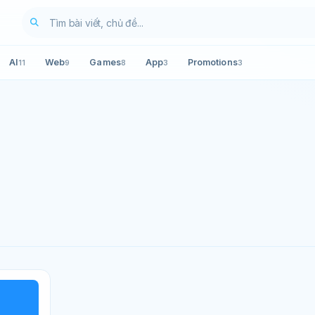
AI
Web
Games
App
Promotions
11
9
8
3
3