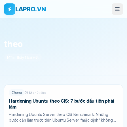
Bỏ qua tới nội dung
Skip to main content
LAPRO.VN
THẺ
theo
Tìm thấy 1 bài viết
Chung
12 phút đọc
Hardening Ubuntu theo CIS: 7 bước đầu tiên phải
làm
Hardening Ubuntu Server theo CIS Benchmark: Những
bước cần làm trước tiên Ubuntu Server “mặc định” không
đồng nghĩa “an toàn mặc định”. Một server...