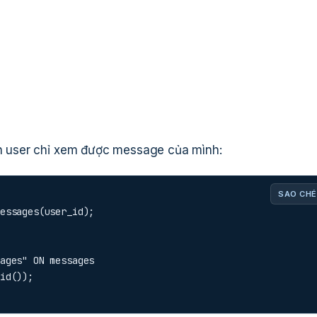
 user chỉ xem được message của mình:
SAO CHÉ
essages(user_id);

ages" ON messages

uid());