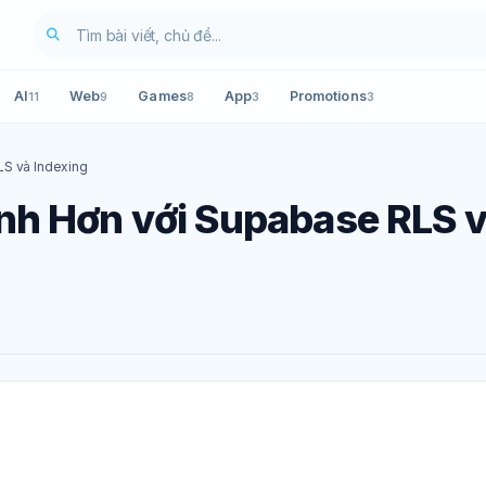
AI
Web
Games
App
Promotions
11
9
8
3
3
LS và Indexing
nh Hơn với Supabase RLS 