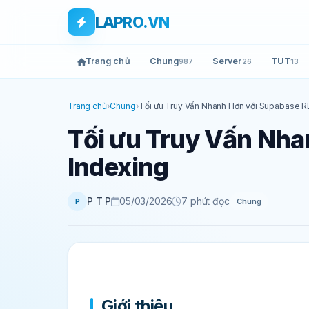
Bỏ qua tới nội dung
Skip to main content
LAPRO.VN
Trang chủ
Chung
Server
TUT
987
26
13
Trang chủ
›
Chung
›
Tối ưu Truy Vấn Nhanh Hơn với Supabase R
Tối ưu Truy Vấn Nha
Indexing
P T P
05/03/2026
7 phút đọc
Chung
P
Giới thiệu