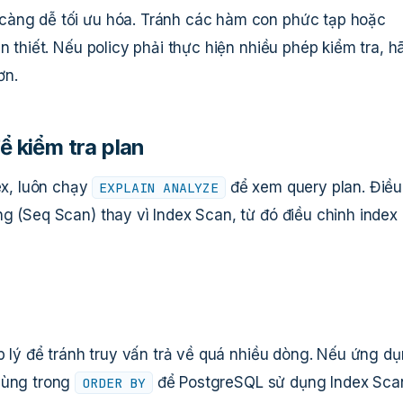
càng dễ tối ưu hóa. Tránh các hàm con phức tạp hoặc
n thiết. Nếu policy phải thực hiện nhiều phép kiểm tra, h
ơn.
kiểm tra plan
ex, luôn chạy
để xem query plan. Điều
EXPLAIN ANALYZE
g (Seq Scan) thay vì Index Scan, từ đó điều chỉnh index
 lý để tránh truy vấn trả về quá nhiều dòng. Nếu ứng d
dùng trong
để PostgreSQL sử dụng Index Sca
ORDER BY