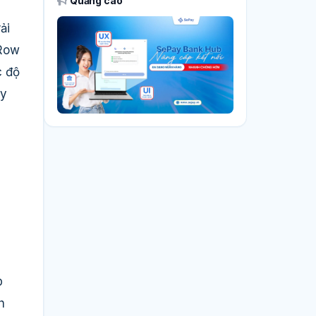
Quảng cáo
ải
 Row
c độ
ày
p
h