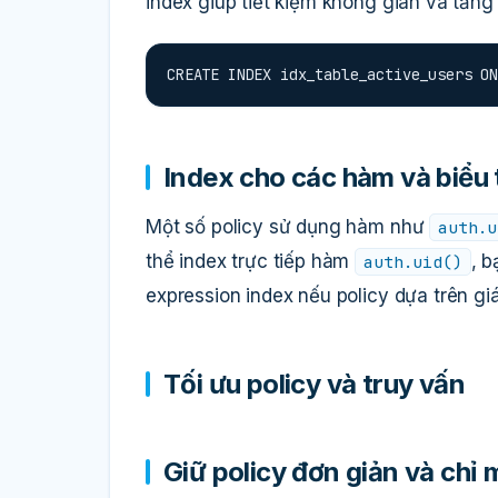
index giúp tiết kiệm không gian và tăng 
CREATE INDEX idx_table_active_users ON
Index cho các hàm và biểu
Một số policy sử dụng hàm như
auth.u
thể index trực tiếp hàm
, b
auth.uid()
expression index nếu policy dựa trên giá 
Tối ưu policy và truy vấn
Giữ policy đơn giản và chỉ 