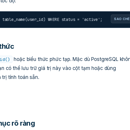
tốc độ:
 table_name(user_id) WHERE status = 'active';
SAO CHÉ
 thức
hoặc biểu thức phức tạp. Mặc dù PostgreSQL khô
id()
ạn có thể lưu trữ giá trị này vào cột tạm hoặc dùng
trị tính toán sẵn.
mục rõ ràng