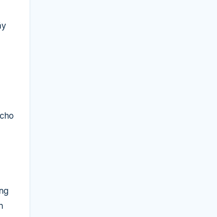
ãy
 cho
ụng
n