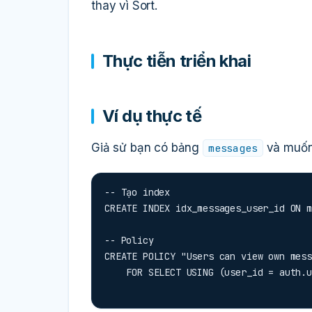
thay vì Sort.
Thực tiễn triển khai
Ví dụ thực tế
Giả sử bạn có bảng
và muốn
messages
-- Tạo index

CREATE INDEX idx_messages_user_id ON m
-- Policy

CREATE POLICY "Users can view own mess
    FOR SELECT USING (user_id = auth.