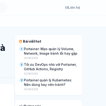
Liên hệ
Bài viết hot
và
Portainer: Mẹo quản lý Volume,
1
Network, Image tránh lỗi hay gặp
02/06/2026
Tối ưu DevOps nhỏ với Portainer,
2
GitHub Actions, Registry
02/06/2026
Portainer quản lý Kubernetes:
3
Nên dùng hay nên tránh?
02/06/2026