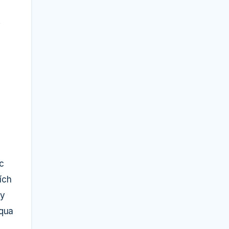
.
c
ích
ãy
 qua