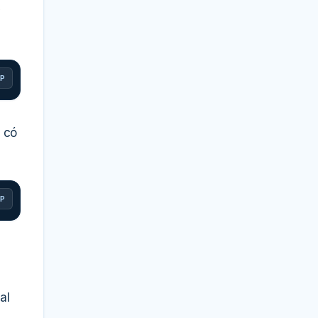
y
P
x có
P
al