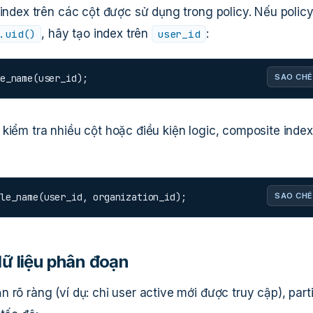
 index trên các cột được sử dụng trong policy. Nếu polic
, hãy tạo index trên
:
.uid()
user_id
e_name(user_id);
SAO CHÉ
kiểm tra nhiều cột hoặc điều kiện logic, composite inde
le_name(user_id, organization_id);
SAO CHÉ
dữ liệu phân đoạn
rõ ràng (ví dụ: chỉ user active mới được truy cập), parti