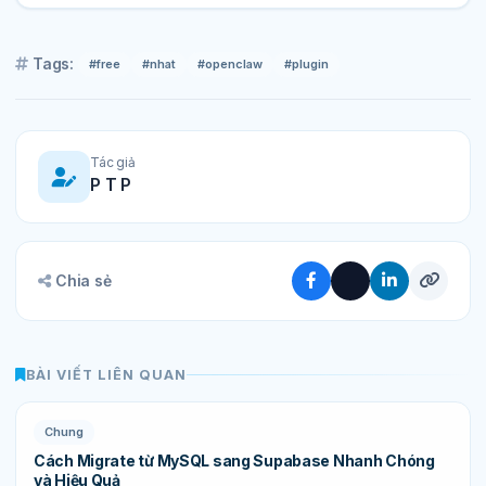
Tags:
#free
#nhat
#openclaw
#plugin
Tác giả
P T P
Chia sẻ
BÀI VIẾT LIÊN QUAN
Chung
Cách Migrate từ MySQL sang Supabase Nhanh Chóng
và Hiệu Quả