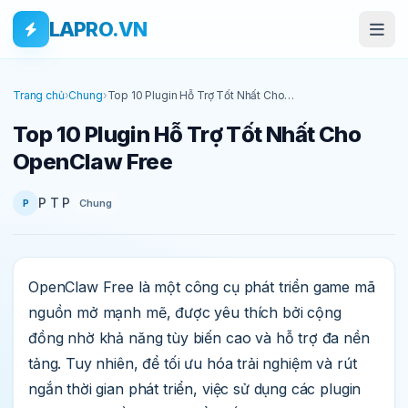
Bỏ qua tới nội dung
Skip to main content
LAPRO.VN
Trang chủ
›
Chung
›
Top 10 Plugin Hỗ Trợ Tốt Nhất Cho
OpenClaw Free
Top 10 Plugin Hỗ Trợ Tốt Nhất Cho
OpenClaw Free
P T P
Chung
P
OpenClaw Free là một công cụ phát triển game mã
nguồn mở mạnh mẽ, được yêu thích bởi cộng
đồng nhờ khả năng tùy biến cao và hỗ trợ đa nền
tảng. Tuy nhiên, để tối ưu hóa trải nghiệm và rút
ngắn thời gian phát triển, việc sử dụng các plugin