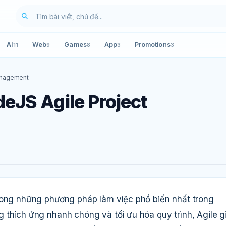
AI
Web
Games
App
Promotions
11
9
8
3
3
anagement
eJS Agile Project
rong những phương pháp làm việc phổ biến nhất trong
 thích ứng nhanh chóng và tối ưu hóa quy trình, Agile g