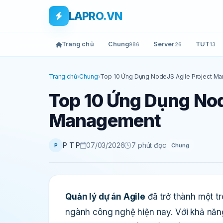
Bỏ qua tới nội dung
Skip to main content
LAPRO.VN
Trang chủ
Chung
Server
TUT
986
26
13
Trang chủ
›
Chung
›
Top 10 Ứng Dụng NodeJS Agile Project M
Top 10 Ứng Dụng Nod
Management
P T P
07/03/2026
7 phút đọc
Chung
P
Quản lý dự án Agile
đã trở thành một t
ngành công nghệ hiện nay. Với khả năng