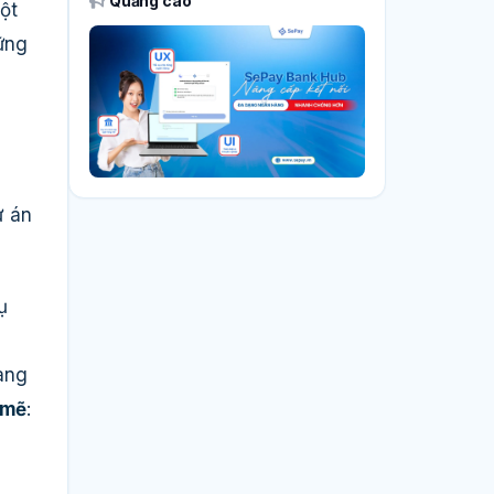
Quảng cáo
ột
ững
ự án
ụ
àng
 mẽ
: