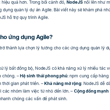
 hiệu quả hơn. Trong bối cảnh đó,
NodeJS
nổi lên như m
dụng quản lý dự án Agile. Bài viết này sẽ khám phá nh
JS hỗ trợ quy trình Agile.
ho ứng dụng Agile?
trở thành lựa chọn lý tưởng cho các ứng dụng quản lý d
 xử lý bất đồng bộ, NodeJS có khả năng xử lý nhiều tác v
h chóng. –
Hệ sinh thái phong phú
: npm cung cấp hàng
 thời gian phát triển. –
Khả năng mở rộng
: NodeJS dễ d
i các nhóm làm việc từ nhỏ đến lớn. –
Cộng đồng mạnh
 nhanh chóng các vấn đề phát sinh.