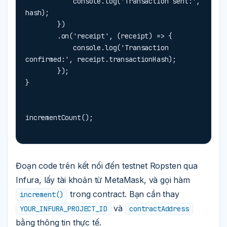
            console.log('Transaction sent:', 
hash);

        })

        .on('receipt', (receipt) => {

            console.log('Transaction 
confirmed:', receipt.transactionHash);

        });

}
incrementCount();
Đoạn code trên kết nối đến testnet Ropsten qua
Infura, lấy tài khoản từ MetaMask, và gọi hàm
trong contract. Bạn cần thay
increment()
và
YOUR_INFURA_PROJECT_ID
contractAddress
bằng thông tin thực tế.