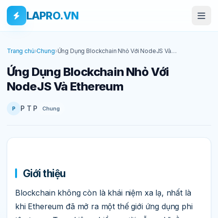
Bỏ qua tới nội dung
Skip to main content
LAPRO.VN
Trang chủ
›
Chung
›
Ứng Dụng Blockchain Nhỏ Với NodeJS Và
Ethereum
Ứng Dụng Blockchain Nhỏ Với
NodeJS Và Ethereum
P T P
Chung
P
Giới thiệu
Blockchain không còn là khái niệm xa lạ, nhất là
khi Ethereum đã mở ra một thế giới ứng dụng phi