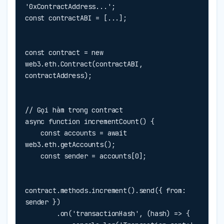
'0xContractAddress...';

const contractABI = [...];
const contract = new 
web3.eth.Contract(contractABI, 
contractAddress);
// Gọi hàm trong contract

async function incrementCount() {

    const accounts = await 
web3.eth.getAccounts();

    const sender = accounts[0];
contract.methods.increment().send({ from: 
sender })

        .on('transactionHash', (hash) => {
