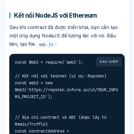
Kết nối NodeJS với Ethereum
Sau khi contract đã được triển khai, bạn cần tạo
một ứng dụng NodeJS để tương tác với nó. Đầu
tiên, tạo file
:
app.js
const Web3 = require('web3');

SAO CHÉP
// Kết nối với testnet (ví dụ: Ropsten)

const web3 = new 
Web3('https://ropsten.infura.io/v3/YOUR_INFU
RA_PROJECT_ID');
// Địa chỉ contract và ABI (được lấy từ 
Remix/Truffle)

const contractAddress = 