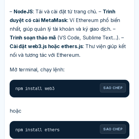
–
NodeJS
: Tải và cài đặt từ trang chủ. –
Trình
duyệt có cài MetaMask
: Ví Ethereum phổ biến
nhất, giúp quản lý tài khoản và ký giao dịch. –
Trình soạn thảo mã
(VS Code, Sublime Text…). –
Cài đặt web3.js hoặc ethers.js
: Thư viện giúp kết
nối và tương tác với Ethereum.
Mở terminal, chạy lệnh:
npm install web3
SAO CHÉP
hoặc
npm install ethers
SAO CHÉP