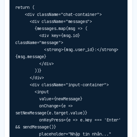
return (

    <div className="chat-container">

      <div className="messages">

        {messages.map(msg => (

          <div key={msg.id} 
className="message">

            <strong>{msg.user_id}:</strong> 
{msg.message}

          </div>

        ))}

      </div>

      <div className="input-container">

        <input

          value={newMessage}

          onChange={e => 
setNewMessage(e.target.value)}

          onKeyPress={e => e.key === 'Enter' 
&& sendMessage()}

          placeholder="Nhập tin nhắn..."
