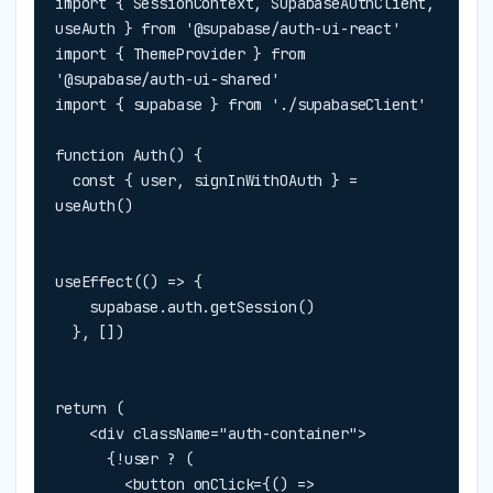
import { SessionContext, SupabaseAuthClient, 
useAuth } from '@supabase/auth-ui-react'

import { ThemeProvider } from 
'@supabase/auth-ui-shared'

import { supabase } from './supabaseClient'

function Auth() {

  const { user, signInWithOAuth } = 
useAuth()
useEffect(() => {

    supabase.auth.getSession()

  }, [])
return (

    <div className="auth-container">

      {!user ? (

        <button onClick={() => 