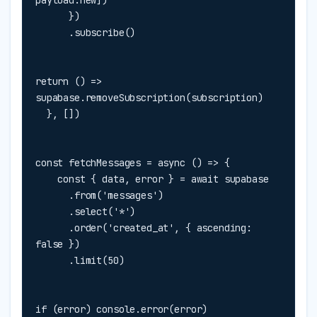
      })

      .subscribe()
return () => 
supabase.removeSubscription(subscription)

  }, [])
const fetchMessages = async () => {

    const { data, error } = await supabase

      .from('messages')

      .select('*')

      .order('created_at', { ascending: 
false })

      .limit(50)
if (error) console.error(error)
