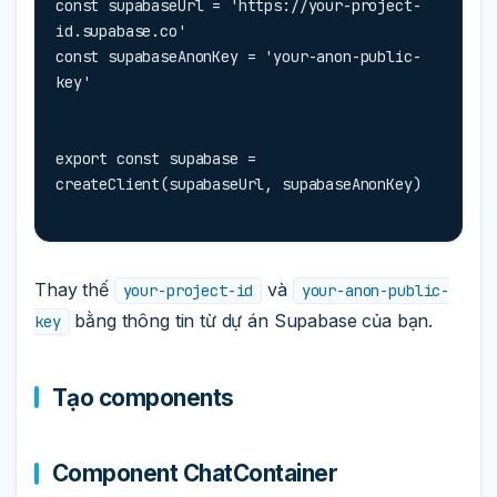
const supabaseUrl = 'https://your-project-
id.supabase.co'

const supabaseAnonKey = 'your-anon-public-
key'
export const supabase = 
createClient(supabaseUrl, supabaseAnonKey)
Thay thế
và
your-project-id
your-anon-public-
bằng thông tin từ dự án Supabase của bạn.
key
Tạo components
Component ChatContainer