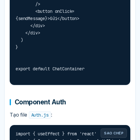
        />

        <button onClick=
{sendMessage}>Gửi</button>

      </div>

    </div>

  )

}
export default ChatContainer
Component Auth
Tạo file
:
Auth.js
import { useEffect } from 'react'

SAO CHÉP