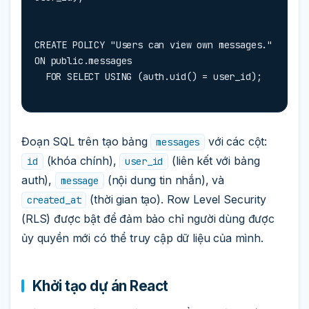
CREATE POLICY "Users can view own messages." 
ON public.messages

  FOR SELECT USING (auth.uid() = user_id);
Đoạn SQL trên tạo bảng
với các cột:
messages
(khóa chính),
(liên kết với bảng
id
user_id
auth),
(nội dung tin nhắn), và
message
(thời gian tạo). Row Level Security
created_at
(RLS) được bật để đảm bảo chỉ người dùng được
ủy quyền mới có thể truy cập dữ liệu của mình.
Khởi tạo dự án React