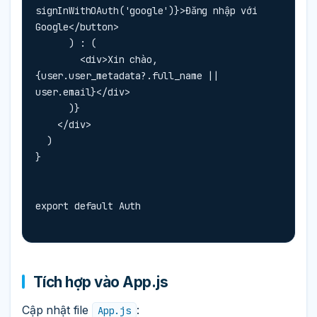
signInWithOAuth('google')}>Đăng nhập với 
Google</button>

      ) : (

        <div>Xin chào, 
{user.user_metadata?.full_name || 
user.email}</div>

      )}

    </div>

  )

}
export default Auth
Tích hợp vào App.js
Cập nhật file
:
App.js