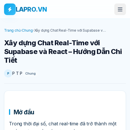
Bỏ qua tới nội dung
Skip to main content
LAPRO.VN
Trang chủ
›
Chung
›
Xây dựng Chat Real-Time với Supabase và
React – Hướng Dẫn Chi Tiết
Xây dựng Chat Real-Time với
Supabase và React – Hướng Dẫn Chi
Tiết
P T P
Chung
P
Mở đầu
Trong thời đại số, chat real-time đã trở thành một