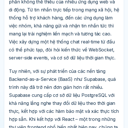
phần không thể thiếu của nhiều ứng dụng web và
di động. Từ tin nhắn trực tiếp trong mạng xã hội, hệ
thống hỗ trợ khách hàng, đến các ứng dụng làm
việc nhóm, khả năng gửi và nhận tin nhắn tức thì
mang lại trải nghiệm liền mạch và tương tác cao.
Việc xây dựng một hệ thống chat real-time từ đầu
có thể phức tạp, đòi hỏi kiến thức về WebSocket,
server-side events, và cơ sở dữ liệu thời gian thực.
Tuy nhiên, với sự phát triển của các nền tảng
Backend-as-a-Service (BaaS) như Supabase, quá
trình này đã trở nên đơn giản hơn rất nhiều.
Supabase cung cấp cơ sở dữ liệu PostgreSQL với
khả năng lắng nghe thay đổi dữ liệu theo thời gian
thực, kết hợp với các hàm bảo mật và xác thực tích
hợp sẵn. Khi kết hợp với React – một trong những
thư viện frontend phổ biến nhất hiện nay, chúng ta