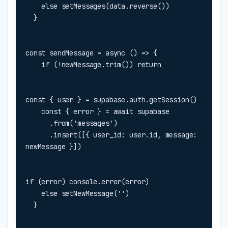
    else setMessages(data.reverse())

  }
const sendMessage = async () => {

    if (!newMessage.trim()) return
const { user } = supabase.auth.getSession()

    const { error } = await supabase

      .from('messages')

      .insert([{ user_id: user.id, message: 
newMessage }])
if (error) console.error(error)

    else setNewMessage('')

  }