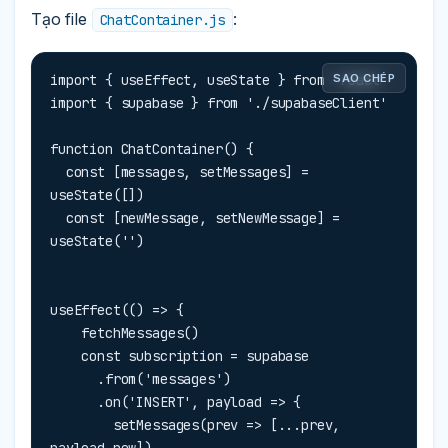
Tạo file
:
ChatContainer.js
import { useEffect, useState } from 'react'

SAO CHÉP
import { supabase } from './supabaseClient'

function ChatContainer() {

  const [messages, setMessages] = 
useState([])

  const [newMessage, setNewMessage] = 
useState('')
useEffect(() => {

    fetchMessages()

    const subscription = supabase

      .from('messages')

      .on('INSERT', payload => {

        setMessages(prev => [...prev, 
payload.new])
