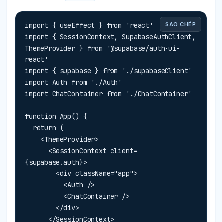
import { useEffect } from 'react'

SAO CHÉP
import { SessionContext, SupabaseAuthClient, 
ThemeProvider } from '@supabase/auth-ui-
react'

import { supabase } from './supabaseClient'

import Auth from './Auth'

import ChatContainer from './ChatContainer'

function App() {

  return (

    <ThemeProvider>

      <SessionContext client=
{supabase.auth}>

        <div className="app">

          <Auth />

          <ChatContainer />

        </div>

      </SessionContext>
