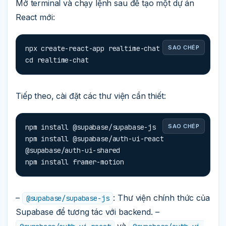
Mở terminal và chạy lệnh sau để tạo một dự án
React mới:
npx create-react-app realtime-chat

SAO CHÉP
cd realtime-chat
Tiếp theo, cài đặt các thư viện cần thiết:
npm install @supabase/supabase-js

SAO CHÉP
npm install @supabase/auth-ui-react 
@supabase/auth-ui-shared

npm install framer-motion
–
: Thư viện chính thức của
@supabase/supabase-js
Supabase để tương tác với backend. –