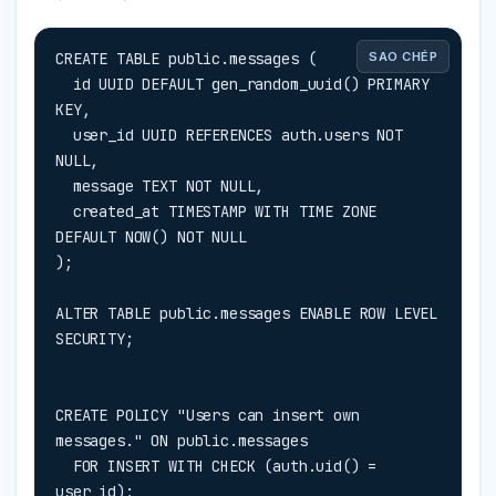
CREATE TABLE public.messages (

SAO CHÉP
  id UUID DEFAULT gen_random_uuid() PRIMARY 
KEY,

  user_id UUID REFERENCES auth.users NOT 
NULL,

  message TEXT NOT NULL,

  created_at TIMESTAMP WITH TIME ZONE 
DEFAULT NOW() NOT NULL

);

ALTER TABLE public.messages ENABLE ROW LEVEL 
SECURITY;
CREATE POLICY "Users can insert own 
messages." ON public.messages

  FOR INSERT WITH CHECK (auth.uid() = 
user_id);