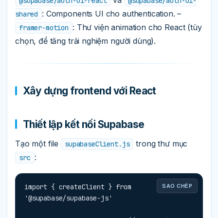
và
@supabase/auth-ui-react
@supabase/auth-ui-
: Components UI cho authentication. –
shared
: Thư viện animation cho React (tùy
framer-motion
chọn, để tăng trải nghiệm người dùng).
Xây dựng frontend với React
Thiết lập kết nối Supabase
Tạo một file
trong thư mục
supabaseClient.js
:
src
import { createClient } from 
SAO CHÉP
'@supabase/supabase-js'
