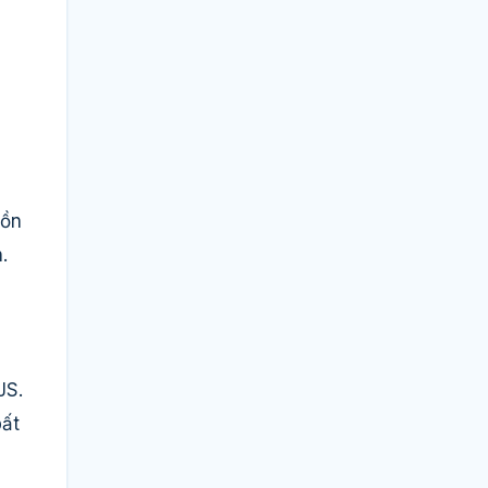
tồn
.
JS.
bất