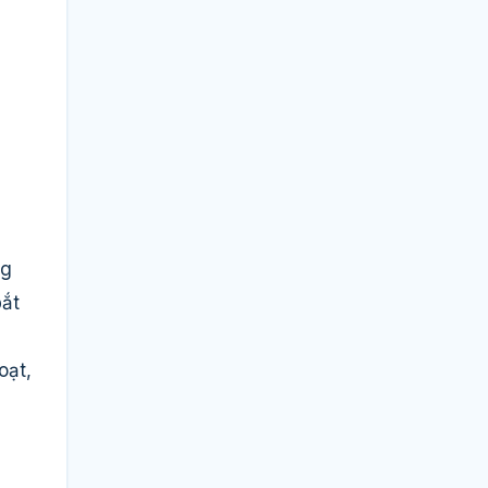
ng
bắt
oạt,