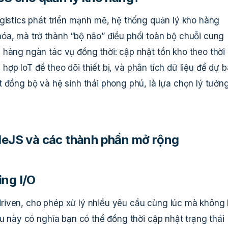
ogistics phát triển mạnh mẽ, hệ thống quản lý kho hàng
óa, mà trở thành “bộ não” điều phối toàn bộ chuỗi cung
 hàng ngàn tác vụ đồng thời: cập nhật tồn kho theo thời
h hợp IoT để theo dõi thiết bị, và phân tích dữ liệu để dự 
 đồng bộ và hệ sinh thái phong phú, là lựa chọn lý tưởn
odeJS và các thành phần mở rộng
ing I/O
riven, cho phép xử lý nhiều yêu cầu cùng lúc mà không 
ều này có nghĩa bạn có thể đồng thời cập nhật trạng thái