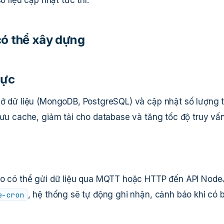
có thể xây dựng
hực
sở dữ liệu (MongoDB, PostgreSQL) và cập nhật số lượng 
lưu cache, giảm tải cho database và tăng tốc độ truy vấn
kho có thể gửi dữ liệu qua MQTT hoặc HTTP đến API Node
, hệ thống sẽ tự động ghi nhận, cảnh báo khi có 
e-cron