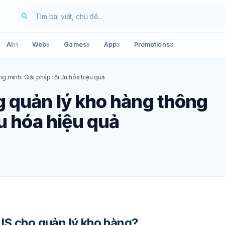
AI
Web
Games
App
Promotions
11
9
8
3
3
 minh: Giải pháp tối ưu hóa hiệu quả
 quản lý kho hàng thông
ưu hóa hiệu quả
eJS cho quản lý kho hàng?