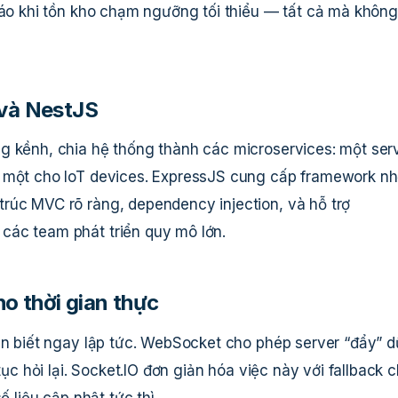
 báo khi tồn kho chạm ngưỡng tối thiểu — tất cả mà không
 và NestJS
g kềnh, chia hệ thống thành các microservices: một ser
, một cho IoT devices. ExpressJS cung cấp framework n
rúc MVC rõ ràng, dependency injection, và hỗ trợ
các team phát triển quy mô lớn.
o thời gian thực
cần biết ngay lập tức. WebSocket cho phép server “đẩy” d
tục hỏi lại. Socket.IO đơn giản hóa việc này với fallback 
ố liệu cập nhật tức thì.