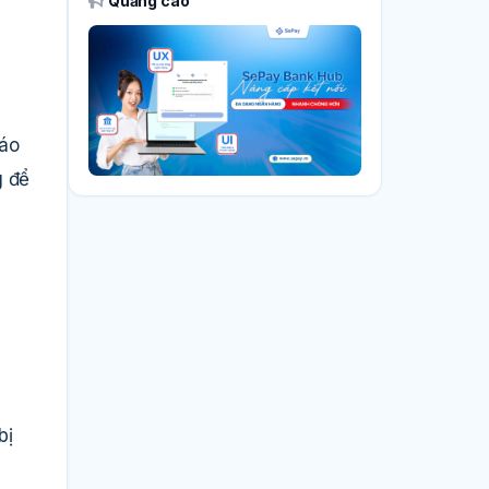
Quảng cáo
báo
g để
bị