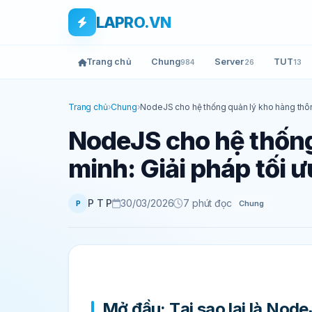
Bỏ qua tới nội dung
Skip to main content
LAPRO.VN
Trang chủ
Chung
Server
TUT
984
26
13
Trang chủ
›
Chung
›
NodeJS cho hệ thống quản lý kho hàng thông
NodeJS cho hệ thống
minh: Giải pháp tối 
P T P
30/03/2026
7 phút đọc
Chung
P
Mở đầu: Tại sao lại là Nod