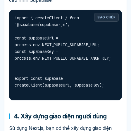
import { createClient } from 
SAO CHÉP
'@supabase/supabase-js';

const supabaseUrl = 
process.env.NEXT_PUBLIC_SUPABASE_URL;

const supabaseKey = 
process.env.NEXT_PUBLIC_SUPABASE_ANON_KEY;
export const supabase = 
createClient(supabaseUrl, supabaseKey);
4. Xây dựng giao diện người dùng
Sử dụng Next.js, bạn có thể xây dựng giao diện