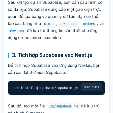
Sau khi tạo dự án Supabase, bạn cần cấu hình cơ
sở dữ liệu. Supabase cung cấp một giao diện trực
quan để tạo bảng và quản lý dữ liệu. Bạn có thể
tạo các bảng như
,
,
, và
users
products
orders
để lưu trữ thông tin cần thiết cho ứng
reviews
dụng e-commerce của mình.
3. Tích hợp Supabase vào Next.js
Để tích hợp Supabase vào ứng dụng Next.js, bạn
cần cài đặt thư viện Supabase:
npm install @supabase/supabase-js
SAO CHÉP
Sau đó, tạo một file
để lưu trữ
lib/supabase.js
cấu hình Supabase: