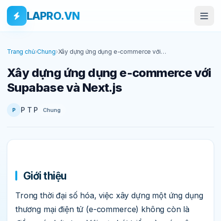
Bỏ qua tới nội dung
Skip to main content
LAPRO.VN
Trang chủ
›
Chung
›
Xây dựng ứng dụng e-commerce với
Supabase và Next.js
Xây dựng ứng dụng e-commerce với
Supabase và Next.js
P T P
Chung
P
Giới thiệu
Trong thời đại số hóa, việc xây dựng một ứng dụng
thương mại điện tử (e-commerce) không còn là